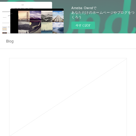
Ameba Owndで
あなただけのホームページやブログをつ
くろう
今すぐ試す
Blog